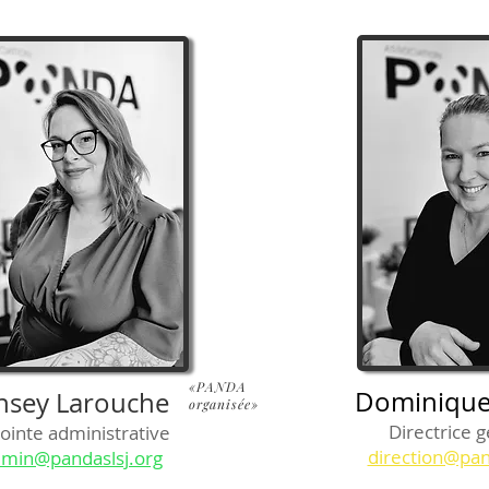
«PANDA
Dominique
nsey Larouche
organisée»
Directrice 
ointe administrative
direction@pan
min@pandaslsj.org