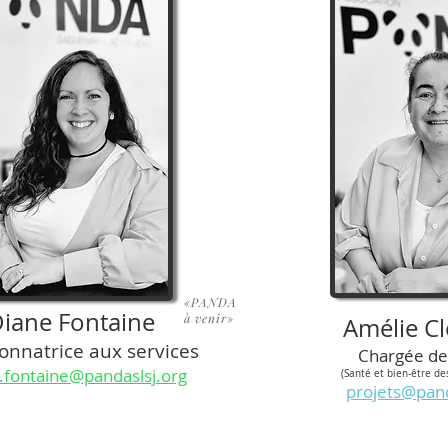
«PANDA
iane Fontaine
à venir»
Amélie C
onnatrice aux services
Chargée de
.fontaine@pandaslsj.org
(Santé et bien-être d
projets@pand