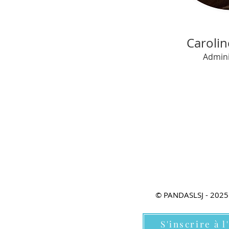
Carolin
Admini
© PANDASLSJ - 2025 -
S'inscrire à l