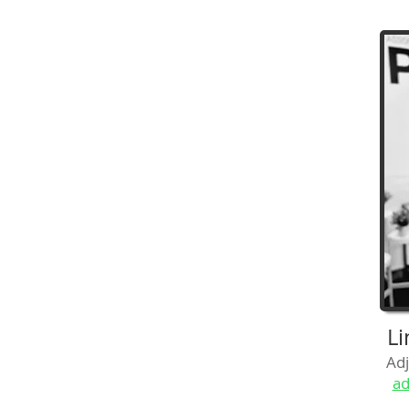
Li
Adj
ad