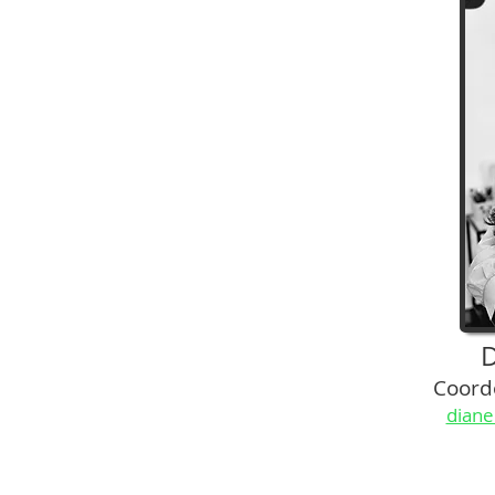
D
Coord
diane