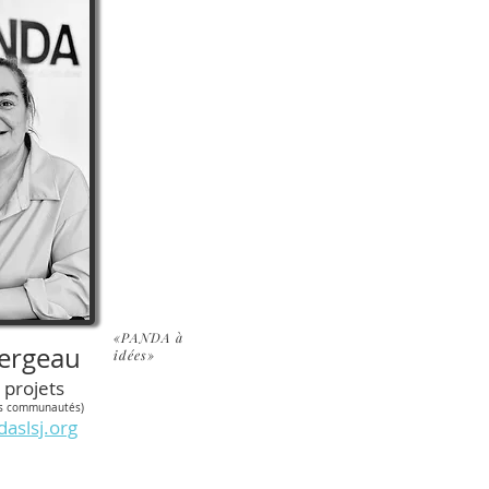
«PANDA à
lergeau
idées»
 projets
es communautés)
aslsj.org