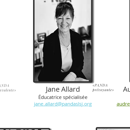
«PANDA
ANDA
Jane Allard
A
prévoyante»
yvalente»
Éducatrice spécialisée
jane.allard@pandaslsj.org
audre