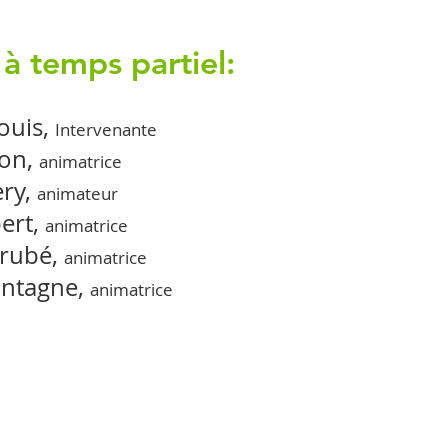
à temps partiel:
ouis,
Intervenante
son,
animatrice
ry,
animateur
ert,
animatrice
rubé,
animatrice
ontagne,
animatrice