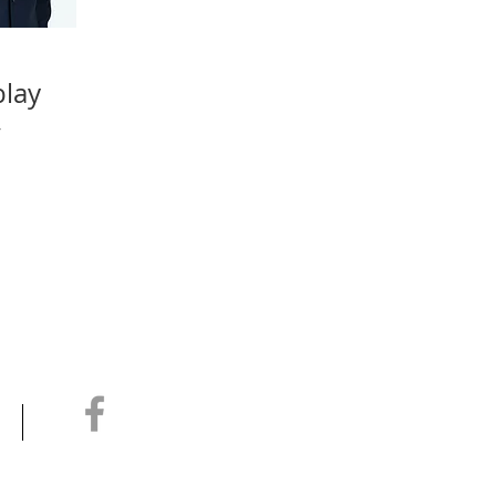
blay
r