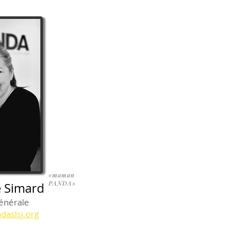
«maman
PANDA»
 Simard
générale
daslsj.org