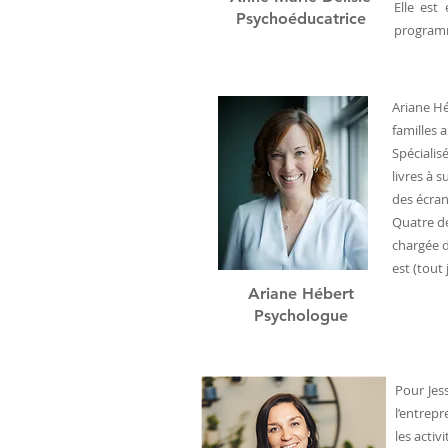
Elle est
Psychoéducatrice
programm
Ariane Hé
familles a
Spécialis
livres à s
des écran
Quatre de
chargée d
est (tout
Ariane Hébert
Psychologue
Pour Jes
l’entrepr
les activ