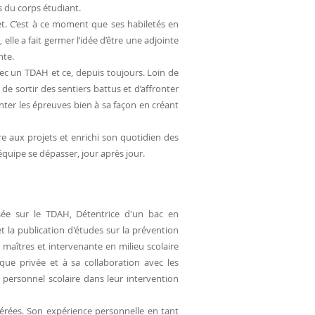
s du corps étudiant.
jet. C’est à ce moment que ses habiletés en
 elle a fait germer l’idée d’être une adjointe
nte.
ec un TDAH et ce, depuis toujours. Loin de
e sortir des sentiers battus et d’affronter
nter les épreuves bien à sa façon en créant
re aux projets et enrichi son quotidien des
 équipe se dépasser, jour après jour.
isée sur le TDAH, Détentrice d'un bac en
et la publication d'études sur la prévention
 maîtres et intervenante en milieu scolaire
ue privée et à sa collaboration avec les
e personnel scolaire dans leur intervention
gérées. Son expérience personnelle en tant