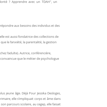
 volonté ? Apprendre avec un TDAH", un
 répondre aux besoins des individus et des
lle est aussi fondatrice des collections de
ue le l’anxiété, la parentalité, la gestion
ez l’adulte). Autrice, conférencière,
ur convaincue que le métier de psychologue
plus jeune âge. Déjà Pour Jessika Desloges,
rimaire, elle s’impliquait corps et âme dans
 son parcours scolaire, au cegep, elle faisait