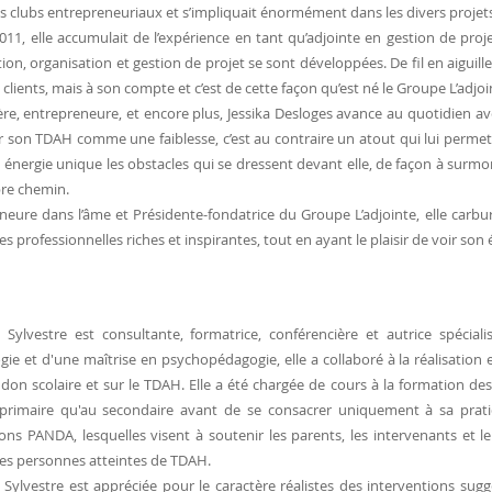
es clubs entrepreneuriaux et s’impliquait énormément dans les divers projet
011, elle accumulait de l’expérience en tant qu’adjointe en gestion de pro
tion, organisation et gestion de projet se sont développées. De fil en aiguille,
clients, mais à son compte et c’est de cette façon qu’est né le Groupe L’adjoi
re, entrepreneure, et encore plus, Jessika Desloges avance au quotidien av
r son TDAH comme une faiblesse, c’est au contraire un atout qui lui permet d
 énergie unique les obstacles qui se dressent devant elle, de façon à surmo
re chemin.
neure dans l’âme et Présidente-fondatrice du Groupe L’adjointe, elle carbu
s professionnelles riches et inspirantes, tout en ayant le plaisir de voir son
ylvestre est consultante, formatrice, conférencière et autrice spécial
gie et d'une maîtrise en psychopédagogie, elle a collaboré à la réalisation 
ndon scolaire et sur le TDAH. Elle a été chargée de cours à la formation des
primaire qu'au secondaire avant de se consacrer uniquement à sa pratiq
ions PANDA, lesquelles visent à soutenir les parents, les intervenants et l
es personnes atteintes de TDAH.
ylvestre est appréciée pour le caractère réalistes des interventions sug