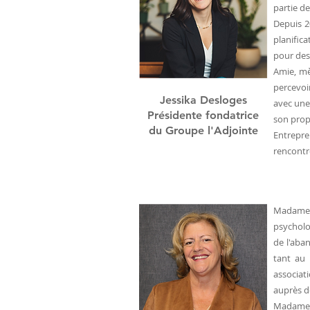
partie d
Depuis 2
planifica
pour des 
Amie, mè
percevoi
Jessika Desloges
avec une
Présidente fondatrice
son prop
du Groupe l'Adjointe
Entrepre
rencontre
Madame S
psycholo
de l'aba
tant au 
associat
auprès d
Madame S