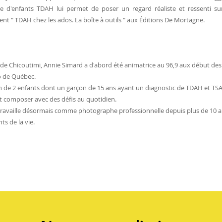
 d'enfants TDAH lui permet de poser un regard réaliste et ressenti sur c
t " TDAH chez les ados. La boîte à outils " aux Éditions De Mortagne.
 de Chicoutimi, Annie Simard a d'abord été animatrice au 96,9 aux début des
o de Québec.
de 2 enfants dont un garçon de 15 ans ayant un diagnostic de TDAH et TSA, 
t composer avec des défis au quotidien.
ravaille désormais comme photographe professionnelle depuis plus de 10 ans
s de la vie.