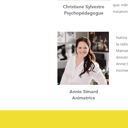
que mère
Christiane Sylvestre
notammen
Psychopédagogue
Native
la radi
Maman 
doiven
Annie t
moment
Annie Simard
Animatrice