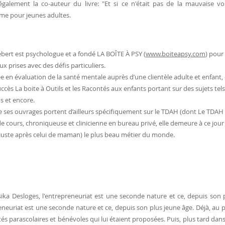
 également la co-auteur du livre: "Et si ce n'était pas de la mauvaise
e pour jeunes adultes.
bert est psychologue et a fondé LA BOÎTE À PSY (
www.boiteapsy.com
) pour
ux prises avec des défis particuliers.
ée en évaluation de la santé mentale auprès d’une clientèle adulte et enfant, e
uccès La boite à Outils et les Racontés aux enfants portant sur des sujets tels q
s et encore.
 ses ouvrages portent d’ailleurs spécifiquement sur le TDAH (dont Le TDAH ch
e cours, chroniqueuse et clinicienne en bureau privé, elle demeure à ce jo
 juste après celui de maman) le plus beau métier du monde.
sika Desloges, l'entrepreneuriat est une seconde nature et ce, depuis son 
eneuriat est une seconde nature et ce, depuis son plus jeune âge. Déjà, au p
ités parascolaires et bénévoles qui lui étaient proposées. Puis, plus tard dans