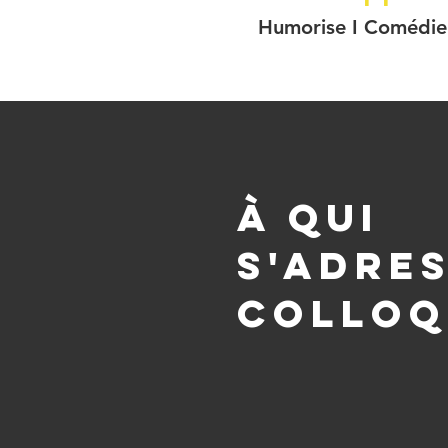
Humorise I Comédie
à qui
s'adre
colloq