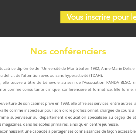
Vous inscrire pour 
Nos conférenciers
ucatrice diplômée de l'Université de Montréal en 1982, Anne-Marie Delisle
u déficit de l'attention avec ou sans hyperactivité (TDAH).
, elle œuvre à titre de bénévole au sein de l'Association PANDA BLSO. E
te comme consultante clinique, conférencière et formatrice. Elle forme,
ouverture de son cabinet privé en 1993, elle offre ses services, entre autres, 
ravaillé comme inspecteur pour son ordre professionnel, chargée de cours à
mme superviseur au département d'éducation spécialisée au cégep de St
s magazines, dans les écoles primaires, ainsi qu'en centre jeunesse.
reconnaissent une capacité à partager ses connaissances de façon accessible