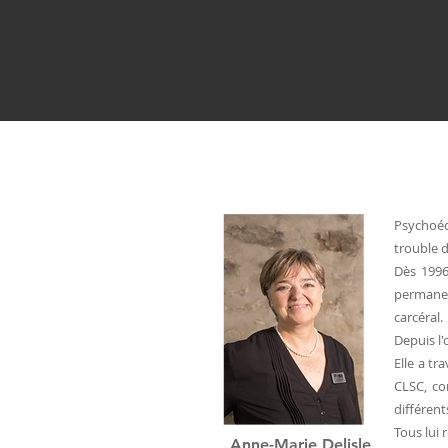
Psychoéd
trouble d
Dès 1996
permanen
carcéral.
Depuis l'
Elle a t
CLSC, co
différent
Tous lui 
Anne-Marie Delisle