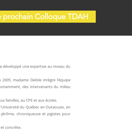
le prochain Colloque TDAH
 a développé une expertise au niveau du
n 2005, madame Delisle intègre l'équipe
 notamment, des intervenants du milieu
aux familles, au CPE et aux écoles.
 l'Université du Québec en Outaouais, en
-Jérôme, chroniqueuse et pigistes pour
 et concrète.