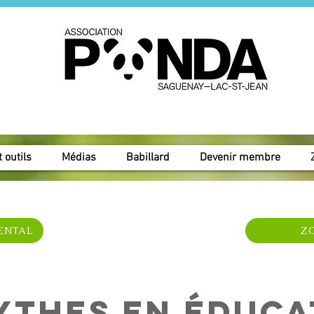
 outils
Médias
Babillard
Devenir membre
RENTAL
Z
ythes en éduca