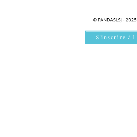
© PANDASLSJ - 2025 -
S'inscrire à l