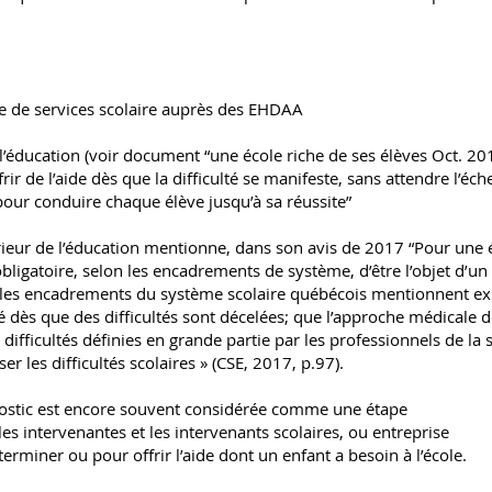
e de services scolaire auprès des EHDAA
 l’éducation (voir document “une école riche de ses élèves Oct. 
rir de l’aide dès que la difficulté se manifeste, sans attendre l’éch
pour conduire chaque élève jusqu’à sa réussite”
rieur de l’éducation mentionne, dans son avis de 2017 “Pour une é
 obligatoire, selon les encadrements de système, d’être l’objet d’u
e les encadrements du système scolaire québécois mentionnent ex
é dès que des difficultés sont décelées; que l’approche médicale des
 difficultés définies en grande partie par les professionnels de la 
r les difficultés scolaires » (CSE, 2017, p.97).
nostic est encore souvent considérée comme une étape
es intervenantes et les intervenants scolaires, ou entreprise
terminer ou pour offrir l’aide dont un enfant a besoin à l’école.