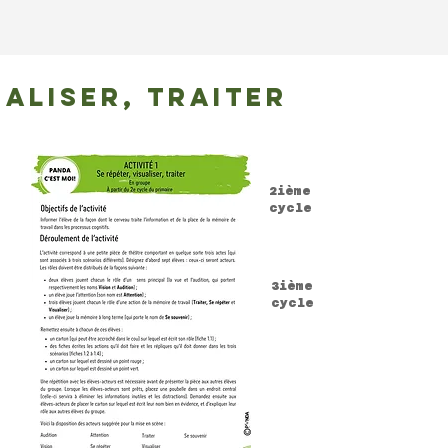
ualiser, traiter
2ième
cycle
3ième
cycle