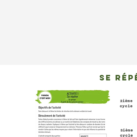
se rép
2ième
cycle
3ième
cycle