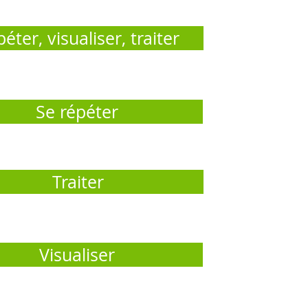
éter, visualiser, traiter
Se répéter
Traiter
Visualiser