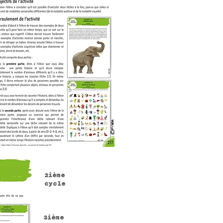
2ième
cycle
3ième