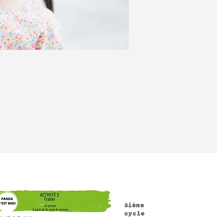
3ième
cycle