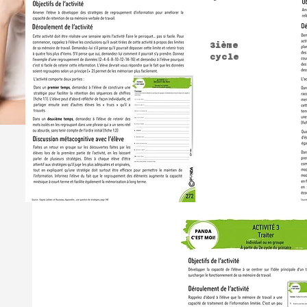
3ième
cycle