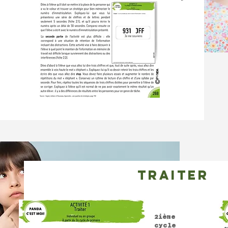
traiter
2ième
cycle