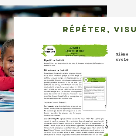
répéter, vis
3ième
cycle