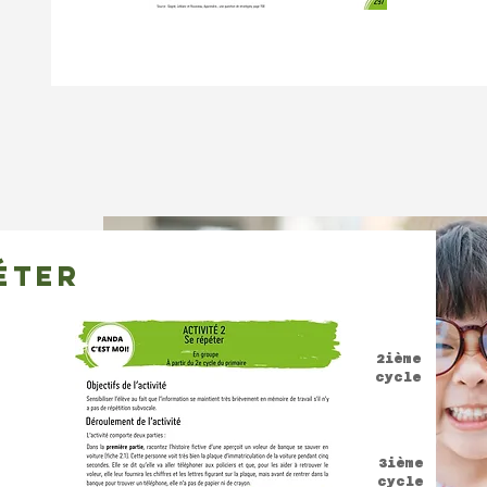
éter
2ième
cycle
3ième
cycle